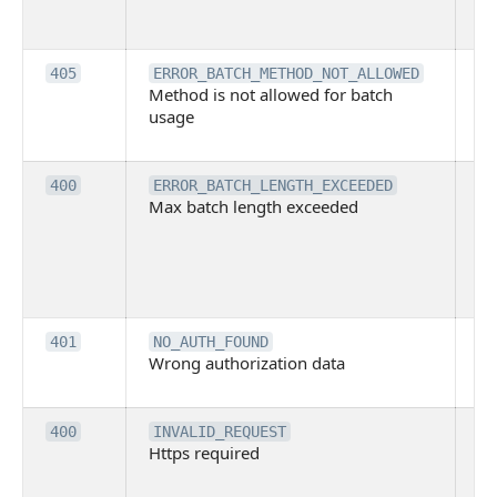
а
че
Те
405
ERROR_BATCH_METHOD_NOT_ALLOWED
Method is not allowed for batch
ра
usage
вы
п
П
400
ERROR_BATCH_LENGTH_EXCEEDED
Max batch length exceeded
м
д
па
п
м
Н
401
NO_AUTH_FOUND
Wrong authorization data
то
ве
Д
400
INVALID_REQUEST
Https required
м
тр