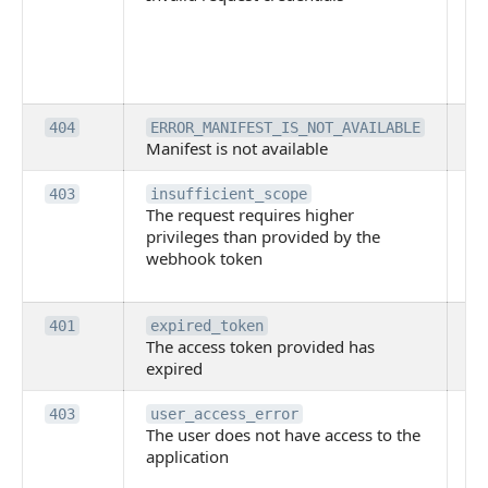
т
в
вы
хв
М
404
ERROR_MANIFEST_IS_NOT_AVAILABLE
Manifest is not available
не
За
403
insufficient_scope
The request requires higher
бо
privileges than provided by the
пр
webhook token
пр
т
П
401
expired_token
The access token provided has
ac
expired
до
По
403
user_access_error
The user does not have access to the
им
application
п
оз