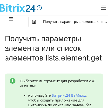
Получить параметры элемента или спис
В этой статье
:
Получить параметры
Параметры метода
элемента или список
Примеры кода
элементов lists.element.get
Обработка ответа
Возвращаемые данные
Обработка ошибок
Выберите инструмент для разработки с AI-
агентом:
Возможные коды ошибок
используйте
Битрикс24 Вайбкод
,
Статусы и коды системных ошибок
чтобы создать приложение для
Продолжите изучение
Битрикс24 по описанию задачи без