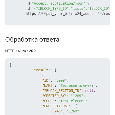
        -H 
"Accept: application/json"
 \

        -d 
'{"IBLOCK_TYPE_ID":"lists","IBLOCK_ID":4
        https://**put_your_bitrix24_address**/rest/
Обработка ответа
Обработка ответа
HTTP-статус:
200
{
"result"
:
[
{
"ID"
:
"6999"
,
"NAME"
:
"Тестовый элемент"
,
"IBLOCK_SECTION_ID"
:
null
,
"CREATED_BY"
:
"1269"
,
"CODE"
:
"test_element"
,
"PROPERTY_951"
:
{
"3743"
:
"1269"
,