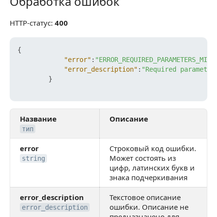
Обработка ошибок
Обработка ошибок
HTTP-статус:
400
{
"error"
:
"ERROR_REQUIRED_PARAMETERS_MISS
"error_description"
:
"Required parameter
}
Название
Описание
тип
error
Строковый код ошибки.
Может состоять из
string
цифр, латинских букв и
знака подчеркивания
error_description
Текстовое описание
ошибки. Описание не
error_description
предназначено для