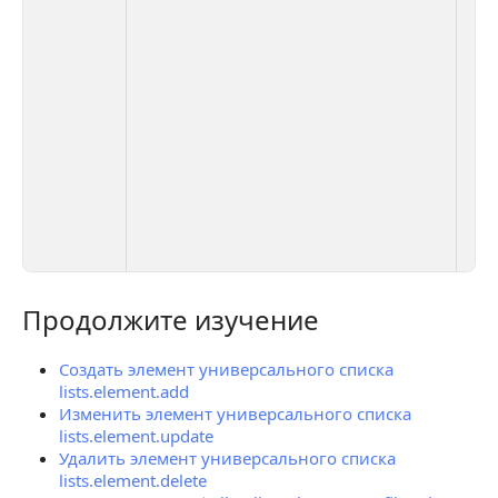
на
Ра
Н
Н
пр
Н
мо
мо
Вр
з
пу
с
Продолжите изучение
Продолжите изучение
Создать элемент универсального списка
lists.element.add
Изменить элемент универсального списка
lists.element.update
Удалить элемент универсального списка
lists.element.delete