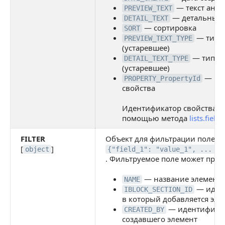
— текст анон
PREVIEW_TEXT
— детальный т
DETAIL_TEXT
— сортировка
SORT
— тип т
PREVIEW_TEXT_TYPE
(устаревшее)
— тип де
DETAIL_TEXT_TYPE
(устаревшее)
— пол
PROPERTY_PropertyId
свойства
Идентификатор свойства м
помощью метода
lists.field.
FILTER
Объект для фильтрации полей 
[
]
object
{"field_1": "value_1", ... "f
. Фильтруемое поле может прин
— название элемента
NAME
— идент
IBLOCK_SECTION_ID
в который добавляется эле
— идентификат
CREATED_BY
создавшего элемент