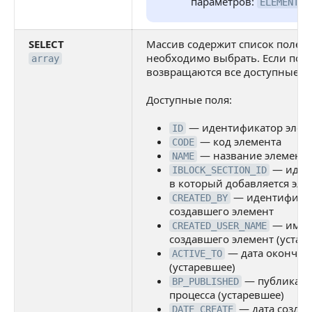
параметров:
ELEMENT_I
SELECT
Массив содержит список полей,
необходимо выбрать. Если поля
array
возвращаются все доступные п
Доступные поля:
— идентификатор элем
ID
— код элемента
CODE
— название элемента
NAME
— идент
IBLOCK_SECTION_ID
в который добавляется эле
— идентификат
CREATED_BY
создавшего элемент
— имя п
CREATED_USER_NAME
создавшего элемент (устар
— дата окончан
ACTIVE_TO
(устаревшее)
— публикация
BP_PUBLISHED
процесса (устаревшее)
— дата создан
DATE_CREATE