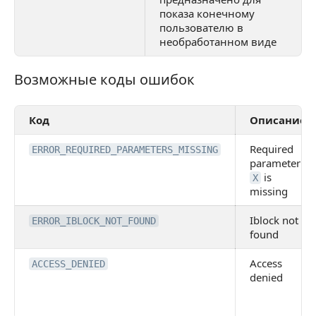
показа конечному
пользователю в
необработанном виде
Возможные коды ошибок
Возможные коды ошибок
Код
Описание
Required
ERROR_REQUIRED_PARAMETERS_MISSING
parameter
is
X
missing
Iblock not
ERROR_IBLOCK_NOT_FOUND
found
Access
ACCESS_DENIED
denied