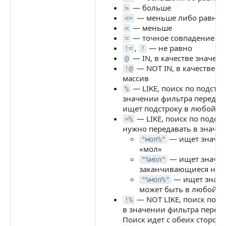
— больше
>
— меньше либо равно
<=
— меньше
<
— точное совпадение
=
,
— не равно
!=
!
— IN, в качестве значен
@
— NOT IN, в качестве з
!@
массив
— LIKE, поиск по подстр
%
значении фильтра передав
ищет подстроку в любой п
— LIKE, поиск по подст
=%
нужно передавать в значе
— ищет значен
"мол%"
«мол»
— ищет значен
"%мол"
заканчивающиеся на 
— ищет значе
"%мол%"
может быть в любой п
— NOT LIKE, поиск по п
!%
в значении фильтра переда
Поиск идет с обеих сторон