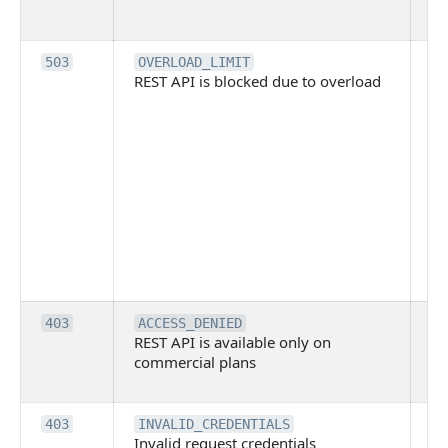
ис
пр
RE
503
OVERLOAD_LIMIT
REST API is blocked due to overload
за
за
р
и
бл
сн
н
об
т
п
Б
RE
403
ACCESS_DENIED
REST API is available only on
то
commercial plans
к
п
У 
403
INVALID_CREDENTIALS
Invalid request credentials
ч