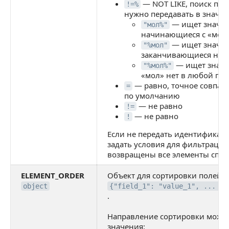
— NOT LIKE, поиск по 
!=%
нужно передавать в значе
— ищет значен
"мол%"
начинающиеся с «мол
— ищет значен
"%мол"
заканчивающиеся на 
— ищет значен
"%мол%"
«мол» нет в любой по
— равно, точное совпаде
=
по умолчанию
— не равно
!=
— не равно
!
Если не передать идентификато
задать условия для фильтрации
возвращены все элементы спис
ELEMENT_ORDER
Объект для сортировки полей 
object
{"field_1": "value_1", ... "f
.
Направление сортировки може
значения: