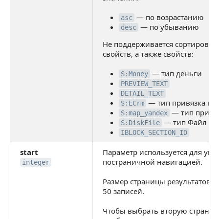
— по возрастанию
asc
— по убыванию
desc
Не поддерживается сортировка
свойств, а также свойств:
— тип деньги
S:Money
PREVIEW_TEXT
DETAIL_TEXT
— тип привязка к 
S:ECrm
— тип привяз
S:map_yandex
— тип Файл (Ди
S:DiskFile
IBLOCK_SECTION_ID
start
Параметр используется для упр
постраничной навигацией.
integer
Размер страницы результатов в
50 записей.
Чтобы выбрать вторую страницу