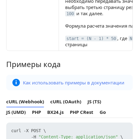
необходимо передавать значе
выбрать третью страницу резу
и так далее.
100
Формула расчета значения пар
, где
—
start = (N - 1) * 50
N
страницы
Примеры кода
Примеры кода
Как использовать примеры в документации
cURL (Webhook)
cURL (OAuth)
JS (TS)
JS (UMD)
PHP
BX24.js
PHP CRest
Go
curl -X POST \

        -H 
"Content-Type: application/json"
 \
