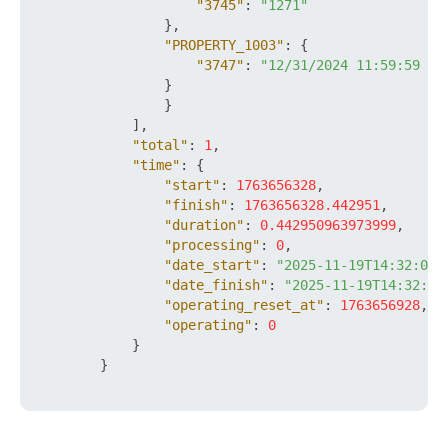
"3745"
:
"1271"
}
,
"PROPERTY_1003"
:
{
"3747"
:
"12/31/2024 11:59:59 pm
}
}
]
,
"total"
:
1
,
"time"
:
{
"start"
:
1763656328
,
"finish"
:
1763656328.442951
,
"duration"
:
0.442950963973999
,
"processing"
:
0
,
"date_start"
:
"2025-11-19T14:32:08+
"date_finish"
:
"2025-11-19T14:32:08
"operating_reset_at"
:
1763656928
,
"operating"
:
0
}
}