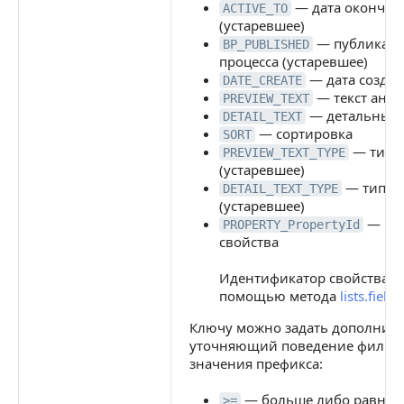
— дата окончан
ACTIVE_TO
(устаревшее)
— публикация
BP_PUBLISHED
процесса (устаревшее)
— дата создан
DATE_CREATE
— текст анон
PREVIEW_TEXT
— детальный т
DETAIL_TEXT
— сортировка
SORT
— тип т
PREVIEW_TEXT_TYPE
(устаревшее)
— тип де
DETAIL_TEXT_TYPE
(устаревшее)
— пол
PROPERTY_PropertyId
свойства
Идентификатор свойства м
помощью метода
lists.field.
Ключу можно задать дополнит
уточняющий поведение фильтр
значения префикса:
— больше либо равно
>=